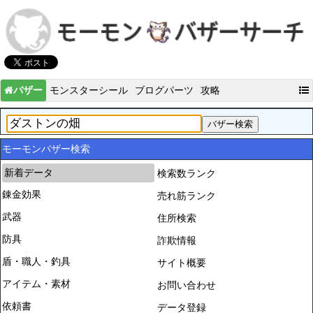
バザー
モンスターシール
ブログパーツ
攻略
モーモンバザー検索
新着データ
検索数ランク
錬金効果
売れ筋ランク
武器
住所検索
防具
詐欺情報
盾・職人・釣具
サイト概要
アイテム・素材
お問い合わせ
依頼書
データ登録