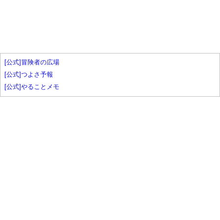
[公式]冒険者の広場
[公式]つよさ予報
[公式]やることメモ