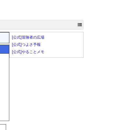
[公式]冒険者の広場
[公式]つよさ予報
[公式]やることメモ