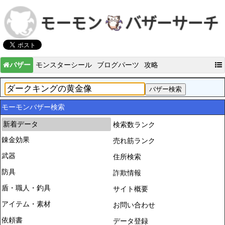
バザー
モンスターシール
ブログパーツ
攻略
モーモンバザー検索
新着データ
検索数ランク
錬金効果
売れ筋ランク
武器
住所検索
防具
詐欺情報
盾・職人・釣具
サイト概要
アイテム・素材
お問い合わせ
依頼書
データ登録