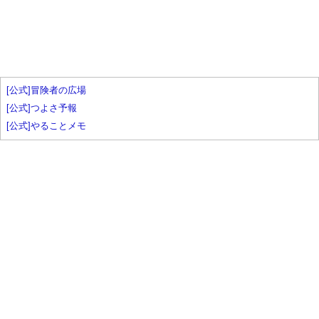
[公式]冒険者の広場
[公式]つよさ予報
[公式]やることメモ