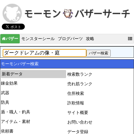
バザー
モンスターシール
ブログパーツ
攻略
モーモンバザー検索
新着データ
検索数ランク
錬金効果
売れ筋ランク
武器
住所検索
防具
詐欺情報
盾・職人・釣具
サイト概要
アイテム・素材
お問い合わせ
依頼書
データ登録