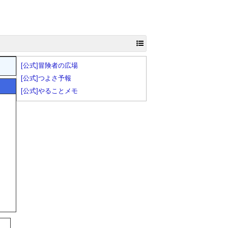
[公式]冒険者の広場
[公式]つよさ予報
[公式]やることメモ