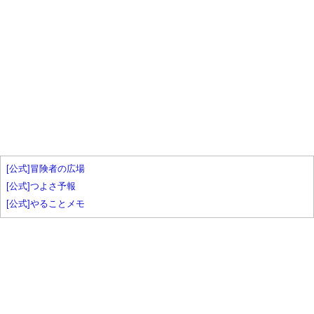
[公式]冒険者の広場
[公式]つよさ予報
[公式]やることメモ