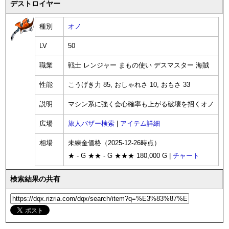
デストロイヤー
種別
オノ
LV
50
職業
戦士 レンジャー まもの使い デスマスター 海賊
性能
こうげき力 85, おしゃれさ 10, おもさ 33
説明
マシン系に強く会心確率も上がる破壊を招くオノ
広場
旅人バザー検索
|
アイテム詳細
相場
未練金価格（2025-12-26時点）
★ - G ★★ - G ★★★ 180,000 G |
チャート
検索結果の共有