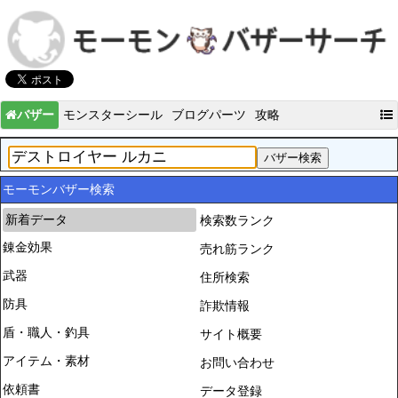
バザー
モンスターシール
ブログパーツ
攻略
モーモンバザー検索
新着データ
検索数ランク
錬金効果
売れ筋ランク
武器
住所検索
防具
詐欺情報
盾・職人・釣具
サイト概要
アイテム・素材
お問い合わせ
依頼書
データ登録