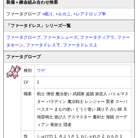
装備
＋錬金
組み合わせ検索
ファータグローブ
+
眠り
,
+
ルカニ
,
+
レアドロップ率
「ファータドレス」シリーズ一覧
ファータグローブ
,
ファータシューズ
,
ファータティアラ
,
ファー
タホーン
,
ファータドレス下
,
ファータドレス上
ファータグローブ
種別
ウデ
LV
1
職業
戦士 僧侶 魔法使い 武闘家 盗賊 旅芸人 バトルマス
ター パラディン 魔法戦士 レンジャー 賢者 スーパ
ースター まもの使い どうぐ使い 踊り子 占い師 天
地雷鳴士 遊び人 デスマスター 魔剣士 海賊 ガーデ
ィアン 竜術士 隠者
性
しゅび力 1, きようさ 1, おしゃれさ 2, おもさ 1