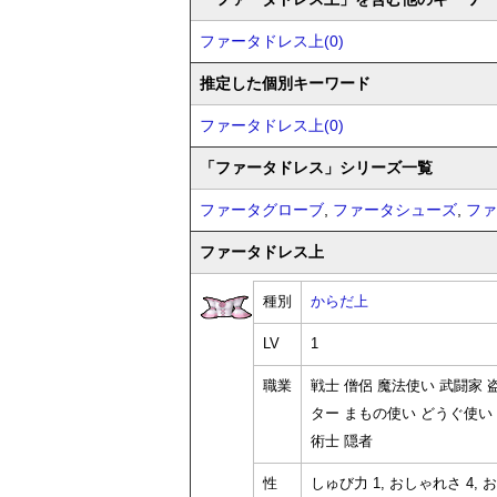
ファータドレス上(0)
推定した個別キーワード
ファータドレス上(0)
「ファータドレス」シリーズ一覧
ファータグローブ
,
ファータシューズ
,
ファ
ファータドレス上
種別
からだ上
LV
1
職業
戦士 僧侶 魔法使い 武闘家
ター まもの使い どうぐ使い
術士 隠者
性
しゅび力 1, おしゃれさ 4, お