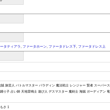
ータティアラ
,
ファータホーン
,
ファータドレス下
,
ファータドレス上
 盗賊 旅芸人 バトルマスター パラディン 魔法戦士 レンジャー 賢者 スーパース
 踊り子 占い師 天地雷鳴士 遊び人 デスマスター 魔剣士 海賊 ガーディアン 竜
もさ 1