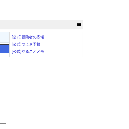
[公式]冒険者の広場
[公式]つよさ予報
[公式]やることメモ