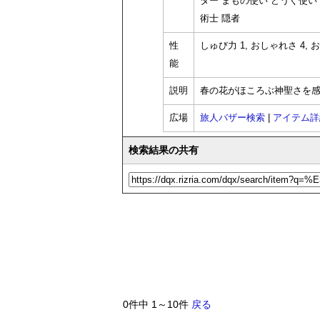
ター まもの使い どうぐ使い
術士 隠者
性
しゅび力 1, おしゃれさ 4, お
能
説明
春の花がほころぶ神聖さを
広場
旅人バザー検索
|
アイテム詳
検索結果の共有
0件中 1～10件
戻る