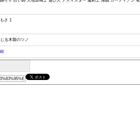
 踊り子 占い師 天地雷鳴士 遊び人 デスマスター 魔剣士 海賊 ガーディアン 竜
もさ 1
感じる木製のツノ
細