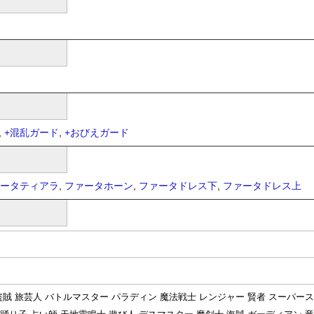
,
+
混乱ガード
,
+
おびえガード
ータティアラ
,
ファータホーン
,
ファータドレス下
,
ファータドレス上
 盗賊 旅芸人 バトルマスター パラディン 魔法戦士 レンジャー 賢者 スーパース