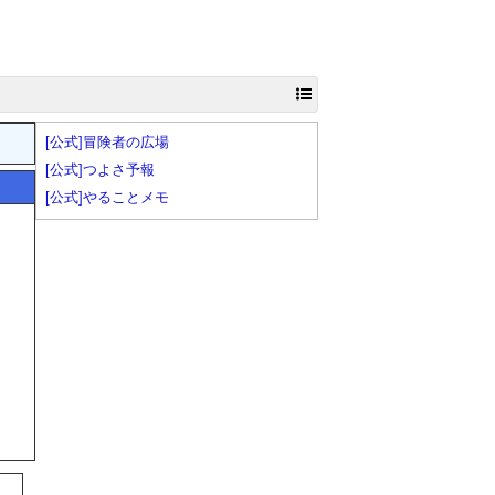
[公式]冒険者の広場
[公式]つよさ予報
[公式]やることメモ