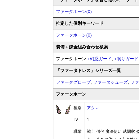
ファータホーン(0)
推定した個別キーワード
ファータホーン(0)
装備
＋錬金
組み合わせ検索
ファータホーン
+
幻惑ガード
,
+
眠りガード
「ファータドレス」シリーズ一覧
ファータグローブ
,
ファータシューズ
,
ファ
ファータホーン
種別
アタマ
LV
1
職業
戦士 僧侶 魔法使い 武闘家