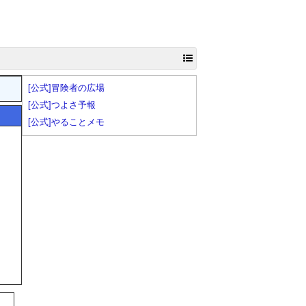
[公式]冒険者の広場
[公式]つよさ予報
[公式]やることメモ