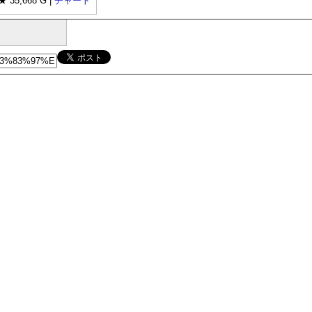
 35,668 G |
チャート