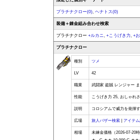
プラチナクロー(0)
,
ヘナトス(0)
装備
＋錬金
組み合わせ検索
プラチナクロー
+
ルカニ
,
+
こうげき力
,
+
お
プラチナクロー
種別
ツメ
LV
42
職業
武闘家 盗賊 レンジャー 
性能
こうげき力 25, おしゃれさ 
説明
コロシアムで威力を発揮
広場
旅人バザー検索
|
アイテム
相場
未練金価格（2026-07-20