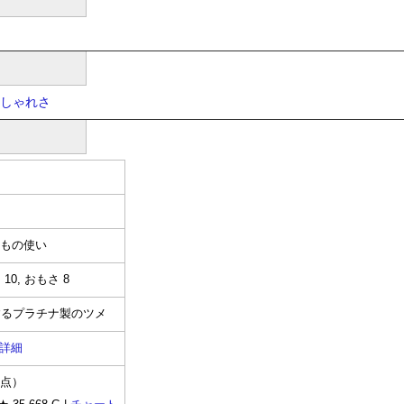
しゃれさ
まもの使い
10, おもさ 8
するプラチナ製のツメ
詳細
時点）