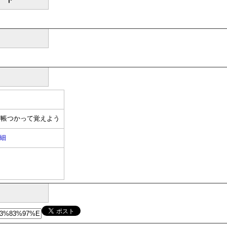
ピ帳つかって覚えよう
細