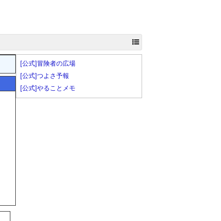
[公式]冒険者の広場
[公式]つよさ予報
[公式]やることメモ