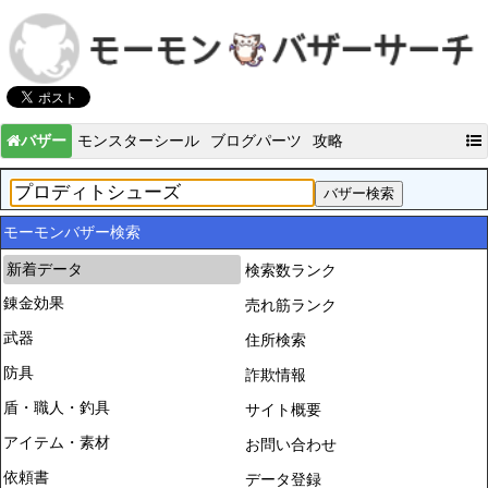
バザー
モンスターシール
ブログパーツ
攻略
モーモンバザー検索
新着データ
検索数ランク
錬金効果
売れ筋ランク
武器
住所検索
防具
詐欺情報
盾・職人・釣具
サイト概要
アイテム・素材
お問い合わせ
依頼書
データ登録