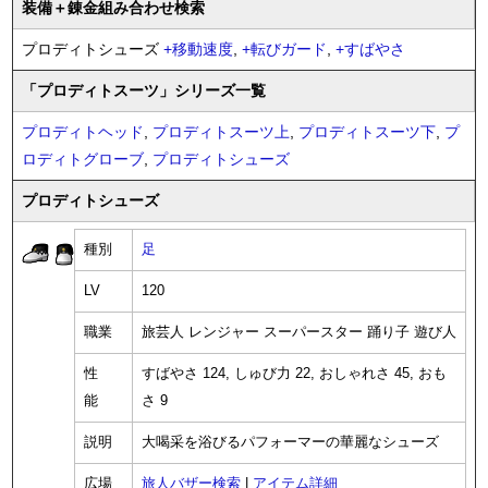
装備
＋錬金
組み合わせ検索
プロディトシューズ
+
移動速度
,
+
転びガード
,
+
すばやさ
「プロディトスーツ」シリーズ一覧
プロディトヘッド
,
プロディトスーツ上
,
プロディトスーツ下
,
プ
ロディトグローブ
,
プロディトシューズ
プロディトシューズ
種別
足
LV
120
職業
旅芸人 レンジャー スーパースター 踊り子 遊び人
性
すばやさ 124, しゅび力 22, おしゃれさ 45, おも
能
さ 9
説明
大喝采を浴びるパフォーマーの華麗なシューズ
広場
旅人バザー検索
|
アイテム詳細