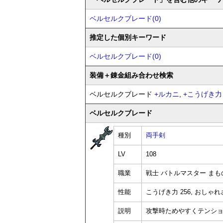
ベルセルクブレード(0)
推定した個別キーワード
ベルセルクブレード(0)
装備
＋錬金
組み合わせ検索
ベルセルクブレード
+
ルカニ
,
+
こうげき力
ベルセルクブレード
種別
両手剣
LV
108
職業
戦士 バトルマスター まも
性能
こうげき力 256, おしゃれさ 
説明
攻撃時ためやすくテンシ