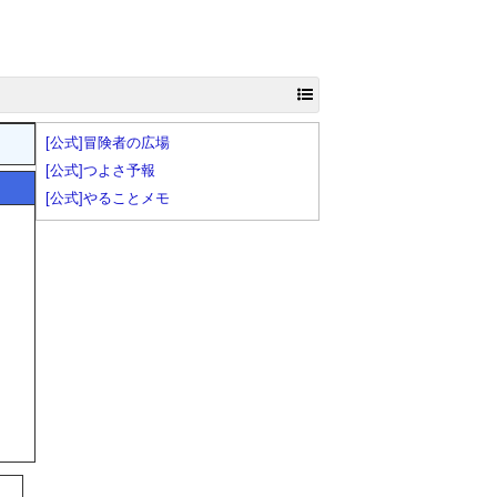
[公式]冒険者の広場
[公式]つよさ予報
[公式]やることメモ