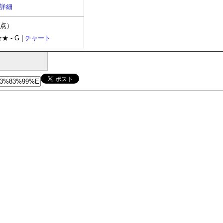
詳細
時点）
★ - G |
チャート