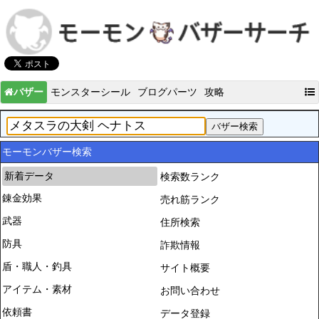
バザー
モンスターシール
ブログパーツ
攻略
モーモンバザー検索
新着データ
検索数ランク
錬金効果
売れ筋ランク
武器
住所検索
防具
詐欺情報
盾・職人・釣具
サイト概要
アイテム・素材
お問い合わせ
依頼書
データ登録