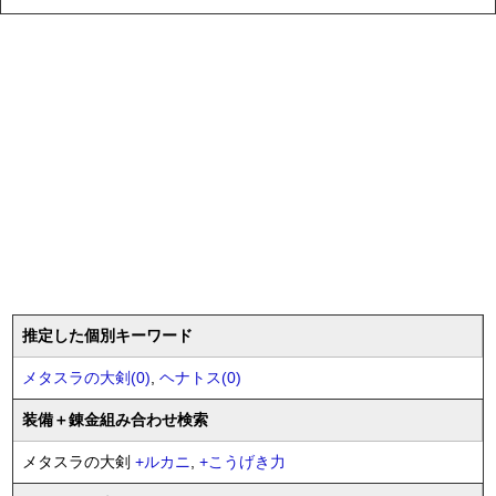
推定した個別キーワード
メタスラの大剣(0)
,
ヘナトス(0)
装備
＋錬金
組み合わせ検索
メタスラの大剣
+
ルカニ
,
+
こうげき力