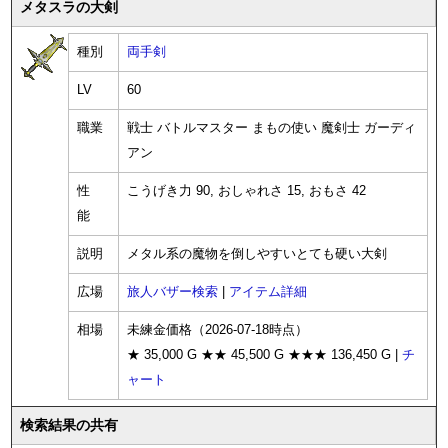
メタスラの大剣
種別
両手剣
LV
60
職業
戦士 バトルマスター まもの使い 魔剣士 ガーディ
アン
性
こうげき力 90, おしゃれさ 15, おもさ 42
能
説明
メタル系の魔物を倒しやすいとても硬い大剣
広場
旅人バザー検索
|
アイテム詳細
相場
未練金価格（2026-07-18時点）
★ 35,000 G ★★ 45,500 G ★★★ 136,450 G |
チ
ャート
検索結果の共有