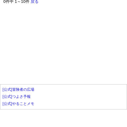
0件中 1～10件
戻る
[公式]冒険者の広場
[公式]つよさ予報
[公式]やることメモ