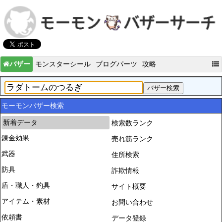
バザー
モンスターシール
ブログパーツ
攻略
モーモンバザー検索
新着データ
検索数ランク
錬金効果
売れ筋ランク
武器
住所検索
防具
詐欺情報
盾・職人・釣具
サイト概要
アイテム・素材
お問い合わせ
依頼書
データ登録