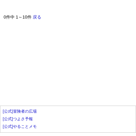
0件中 1～10件
戻る
[公式]冒険者の広場
[公式]つよさ予報
[公式]やることメモ