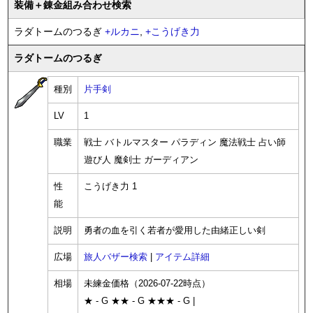
装備
＋錬金
組み合わせ検索
ラダトームのつるぎ
+
ルカニ
,
+
こうげき力
ラダトームのつるぎ
種別
片手剣
LV
1
職業
戦士 バトルマスター パラディン 魔法戦士 占い師
遊び人 魔剣士 ガーディアン
性
こうげき力 1
能
説明
勇者の血を引く若者が愛用した由緒正しい剣
広場
旅人バザー検索
|
アイテム詳細
相場
未練金価格（2026-07-22時点）
★ - G ★★ - G ★★★ - G |