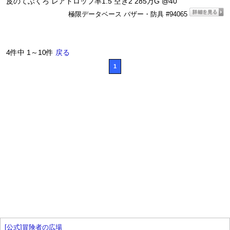
皮のてぶくろ レアドロップ率1.5 空き2 285万G @40
極限データベース バザー・防具 #94065
4件中 1～10件
戻る
1
[公式]冒険者の広場