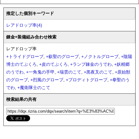
推定した個別キーワード
レアドロップ率(4)
錬金
+装備
組み合わせ検索
レアドロップ率
+
トライドグローブ
,
+
叡聖のグローブ
,
+
ノクトルグローブ
,
+
陰陽
博士のてぶくろ
,
+
皮のてぶくろ
,
+
ランプ錬金のうでわ
,
+
妖精郷
のうでわ
,
+
一角鬼の手甲
,
+
瑞雲のこて
,
+
黒夜叉のこて
,
+
原始獣
のグローブ
,
+
烈風のグローブ
,
+
プロディトグローブ
,
+
拳聖のう
でわ
,
+
魔衛隊士のこて
検索結果の共有