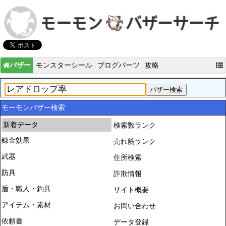
バザー
モンスターシール
ブログパーツ
攻略
モーモンバザー検索
新着データ
検索数ランク
錬金効果
売れ筋ランク
武器
住所検索
防具
詐欺情報
盾・職人・釣具
サイト概要
アイテム・素材
お問い合わせ
依頼書
データ登録