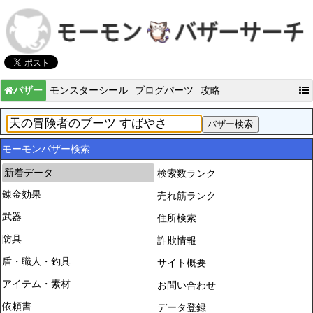
バザー
モンスターシール
ブログパーツ
攻略
モーモンバザー検索
新着データ
検索数ランク
錬金効果
売れ筋ランク
武器
住所検索
防具
詐欺情報
盾・職人・釣具
サイト概要
アイテム・素材
お問い合わせ
依頼書
データ登録