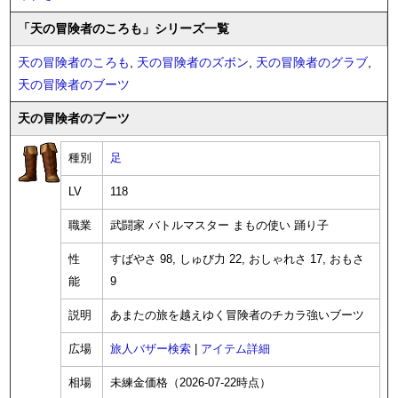
「天の冒険者のころも」シリーズ一覧
天の冒険者のころも
,
天の冒険者のズボン
,
天の冒険者のグラブ
,
天の冒険者のブーツ
天の冒険者のブーツ
種別
足
LV
118
職業
武闘家 バトルマスター まもの使い 踊り子
性
すばやさ 98, しゅび力 22, おしゃれさ 17, おもさ
能
9
説明
あまたの旅を越えゆく冒険者のチカラ強いブーツ
広場
旅人バザー検索
|
アイテム詳細
相場
未練金価格（2026-07-22時点）