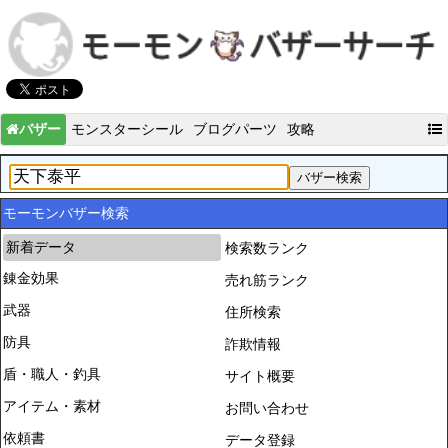
バザー
モンスターシール
ブログパーツ
攻略
モーモンバザー検索
新着データ
検索数ランク
錬金効果
売れ筋ランク
武器
住所検索
防具
詐欺情報
盾・職人・釣具
サイト概要
アイテム・素材
お問い合わせ
依頼書
データ登録