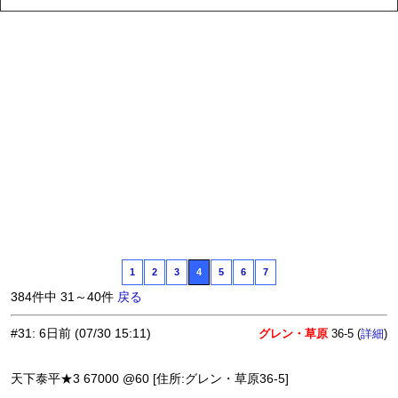
1
2
3
4
5
6
7
384件中 31～40件
戻る
#31
:
6日前
(07/30 15:11)
グレン・草原
36-5 (
)
詳細
天下泰平★3 67000 @60 [住所:グレン・草原36-5]