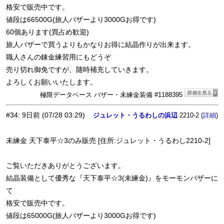
格安で販売中です。
値段は66500G(旅人バザーより3000Gお得です)
60個あります(買占め歓迎)
旅人バザーで買うよりもかなりお得に結晶作りが出来ます。
職人さんの錬金練習用にもどうぞ
売り切れ御免ですが、随時補充していきます。
よろしくお願いいたします。
極限データベース バザー・未練金装備 #1188395
#34
:
9日前
(07/28 03:29)
ジュレット・うるわしの浜辺
2210-2 (
)
詳細
未練金 天下泰平☆3のみ販売 [住所:ジュレット・うるわし2210-2]
ご覧いただきありがとうございます。
結晶装備として優秀な『天下泰平☆3(未練金)』をモーモンバザーに
て
格安で販売中です。
値段は65000G(旅人バザーより3000Gお得です)