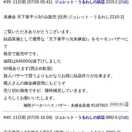
#39
:
11日前
(07/26 05:41)
ジュレット・うるわしの浜辺
2210-2 (
)
詳細
未練金 天下泰平☆3のみ販売 [住所:ジュレット・うるわし2210-2]
ご覧いただきありがとうございます。
結晶装備として優秀な『天下泰平☆3(未練金)』をモーモンバザーに
て
格安で販売中です。
値段は64500G(値下げしました
60個あります(買占め歓迎)
旅人バザーで買うよりもかなりお得に結晶作りが出来ます。
職人さんの錬金練習用にもどうぞ
売り切れ御免ですが、随時補充していきます。
よろしくお願いいたします。
極限データベース バザー・未練金装備 #1187923
#40
:
11日前
(07/25 16:58)
ジュレット・うるわしの浜辺
9892-6 (
)
詳細