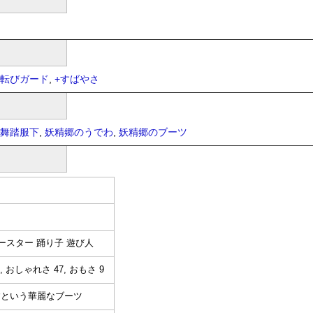
転びガード
,
+
すばやさ
舞踏服下
,
妖精郷のうでわ
,
妖精郷のブーツ
ースター 踊り子 遊び人
, おしゃれさ 47, おもさ 9
すという華麗なブーツ