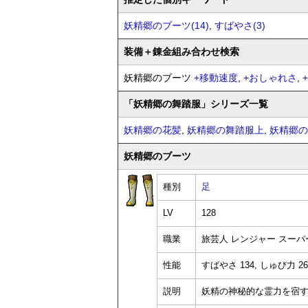
妖精郷のブーツ(14)
,
すばやさ(3)
装備
＋錬金
組み合わせ検索
妖精郷のブーツ
+
移動速度
,
+
おしゃれさ
,
+
「妖精郷の舞踏服」シリーズ一覧
妖精郷の花髪
,
妖精郷の舞踏服上
,
妖精郷の
妖精郷のブーツ
種別
足
LV
128
職業
旅芸人 レンジャー スーパ
性能
すばやさ 134, しゅび力 26
説明
妖精の神秘的な霊力を宿