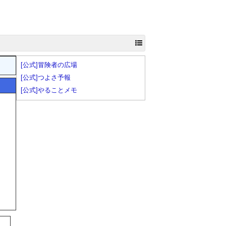
[公式]冒険者の広場
[公式]つよさ予報
[公式]やることメモ