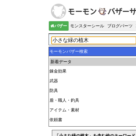
バザー
モンスターシール
ブログパーツ
モーモンバザー検索
新着データ
錬金効果
武器
防具
盾・職人・釣具
アイテム・素材
依頼書
「小さな緑の植木」を含む他のキーワード