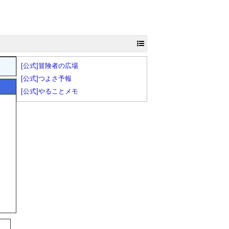
[公式]冒険者の広場
[公式]つよさ予報
[公式]やることメモ