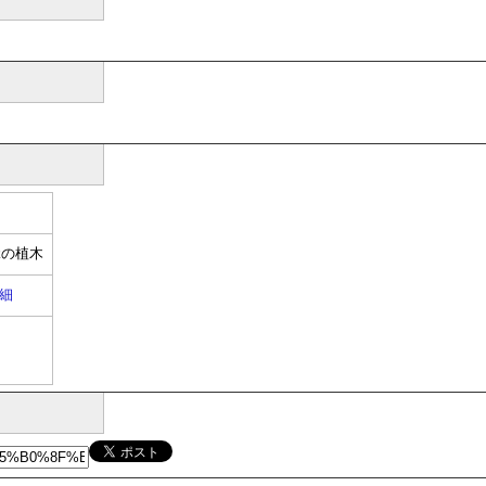
緑の植木
細