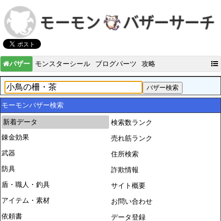
バザー
モンスターシール
ブログパーツ
攻略
モーモンバザー検索
新着データ
検索数ランク
錬金効果
売れ筋ランク
武器
住所検索
防具
詐欺情報
盾・職人・釣具
サイト概要
アイテム・素材
お問い合わせ
依頼書
データ登録