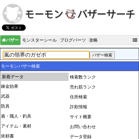
バザー
モンスターシール
ブログパーツ
攻略
モーモンバザー検索
新着データ
検索数ランク
錬金効果
売れ筋ランク
武器
住所検索
防具
詐欺情報
盾・職人・釣具
サイト概要
アイテム・素材
お問い合わせ
依頼書
データ登録