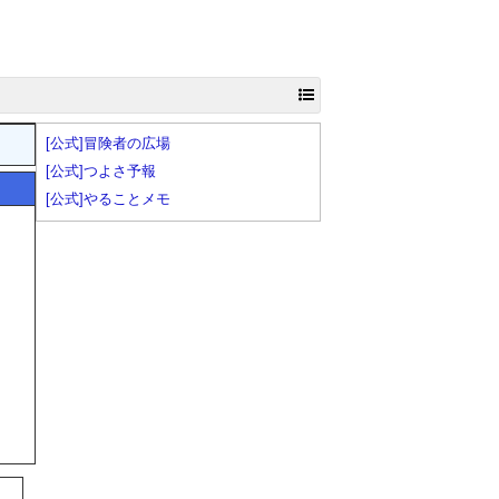
[公式]冒険者の広場
[公式]つよさ予報
[公式]やることメモ