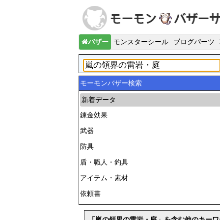
バザー
モンスターシール
ブログパーツ
モーモンバザー検索
新着データ
錬金効果
武器
防具
盾・職人・釣具
アイテム・素材
依頼書
「嵐の領界の雷岩・庭」を含む他のキーワ