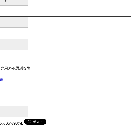
た庭用の不思議な岩
細