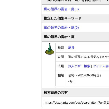
嵐の領界の雷岩・庭(0)
推定した個別キーワード
嵐の領界の雷岩・庭(0)
嵐の領界の雷岩・庭
種別
庭具
説明
嵐の領界にある電気をおび
広場
旅人バザー検索
|
アイテム詳
相場
価格（2025-09-04時点）
- G |
検索結果の共有