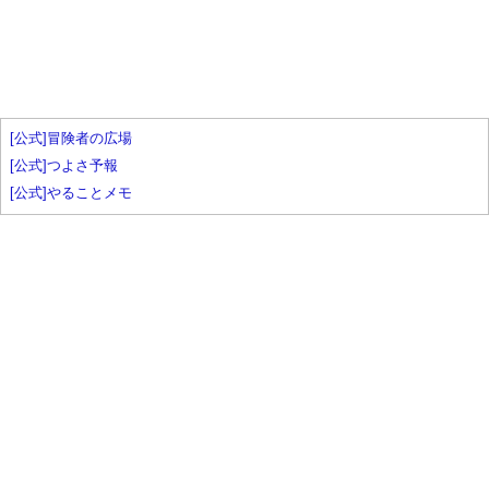
[公式]冒険者の広場
[公式]つよさ予報
[公式]やることメモ