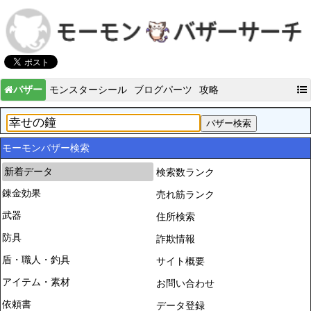
バザー
モンスターシール
ブログパーツ
攻略
モーモンバザー検索
新着データ
検索数ランク
錬金効果
売れ筋ランク
武器
住所検索
防具
詐欺情報
盾・職人・釣具
サイト概要
アイテム・素材
お問い合わせ
依頼書
データ登録