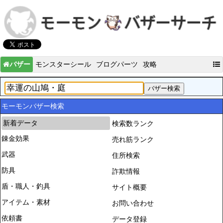
バザー
モンスターシール
ブログパーツ
攻略
モーモンバザー検索
新着データ
検索数ランク
錬金効果
売れ筋ランク
武器
住所検索
防具
詐欺情報
盾・職人・釣具
サイト概要
アイテム・素材
お問い合わせ
依頼書
データ登録