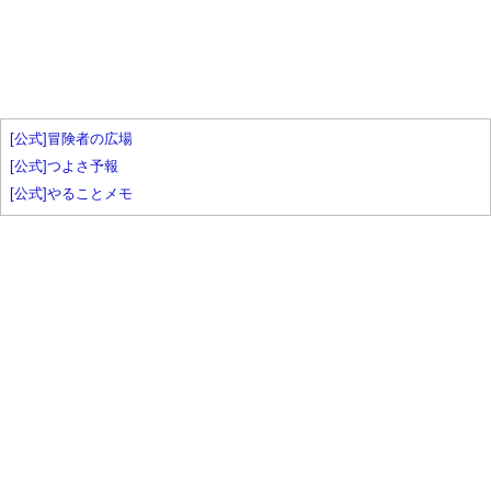
[公式]冒険者の広場
[公式]つよさ予報
[公式]やることメモ