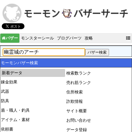
バザー
モンスターシール
ブログパーツ
攻略
モーモンバザー検索
新着データ
検索数ランク
錬金効果
売れ筋ランク
武器
住所検索
防具
詐欺情報
盾・職人・釣具
サイト概要
アイテム・素材
お問い合わせ
依頼書
データ登録