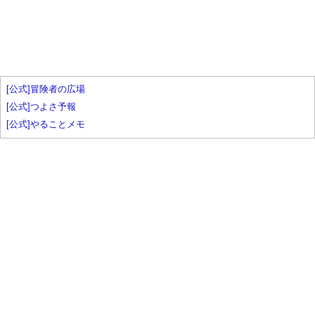
[公式]冒険者の広場
[公式]つよさ予報
[公式]やることメモ