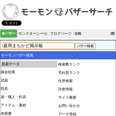
バザー
モンスターシール
ブログパーツ
攻略
モーモンバザー検索
新着データ
検索数ランク
錬金効果
売れ筋ランク
武器
住所検索
防具
詐欺情報
盾・職人・釣具
サイト概要
アイテム・素材
お問い合わせ
依頼書
データ登録