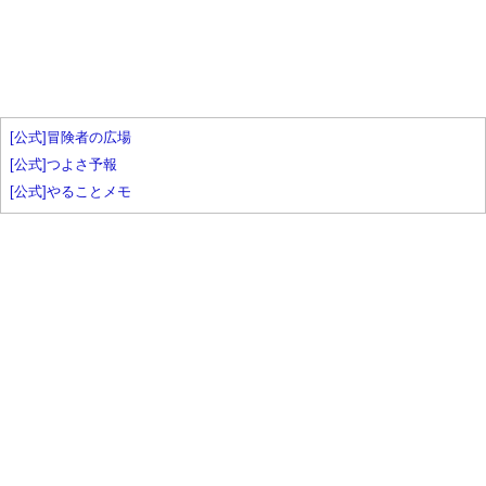
[公式]冒険者の広場
[公式]つよさ予報
[公式]やることメモ