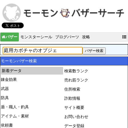
バザー
モンスターシール
ブログパーツ
攻略
モーモンバザー検索
新着データ
検索数ランク
錬金効果
売れ筋ランク
武器
住所検索
防具
詐欺情報
盾・職人・釣具
サイト概要
アイテム・素材
お問い合わせ
依頼書
データ登録