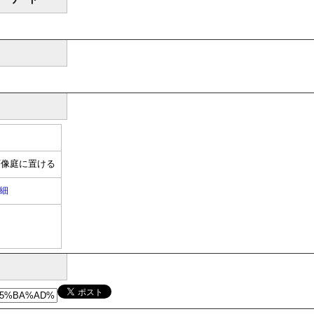
石像庭に置ける
細