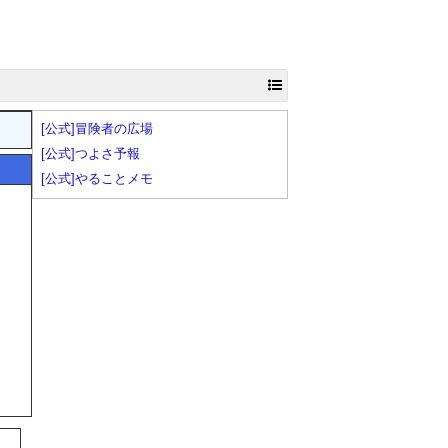
[公式]冒険者の広場
[公式]つよさ予報
[公式]やることメモ