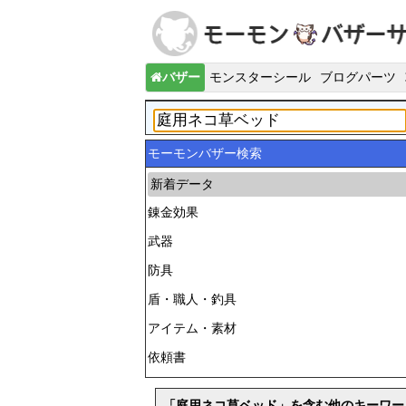
バザー
モンスターシール
ブログパーツ
モーモンバザー検索
新着データ
錬金効果
武器
防具
盾・職人・釣具
アイテム・素材
依頼書
「庭用ネコ草ベッド」を含む他のキーワー