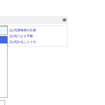
[公式]冒険者の広場
[公式]つよさ予報
[公式]やることメモ