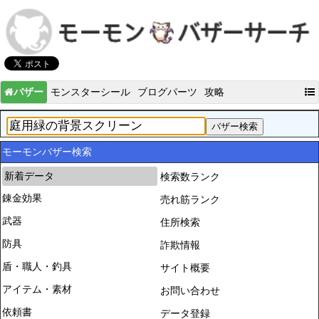
バザー
モンスターシール
ブログパーツ
攻略
モーモンバザー検索
新着データ
検索数ランク
錬金効果
売れ筋ランク
武器
住所検索
防具
詐欺情報
盾・職人・釣具
サイト概要
アイテム・素材
お問い合わせ
依頼書
データ登録