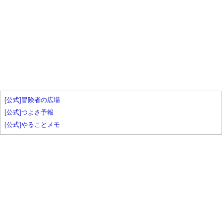
[公式]冒険者の広場
[公式]つよさ予報
[公式]やることメモ