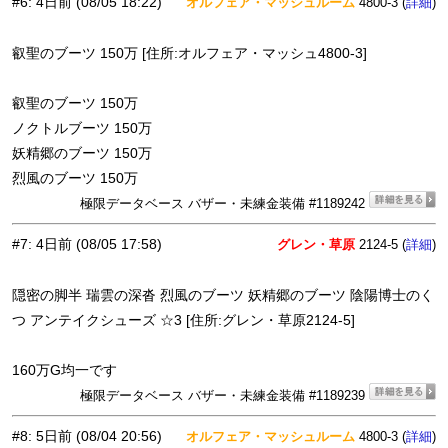
#6
:
4日前
(08/05 18:22)
オルフェア・マッシュルーム
4800-3 (
)
詳細
叡聖のブーツ 150万 [住所:オルフェア・マッシュ4800-3]
叡聖のブーツ 150万
ノクトルブーツ 150万
妖精郷のブーツ 150万
烈風のブーツ 150万
極限データベース バザー・未練金装備 #1189242
#7
:
4日前
(08/05 17:58)
グレン・草原
2124-5 (
)
詳細
隠密の脚半 瑞雲の深沓 烈風のブーツ 妖精郷のブーツ 陰陽博士のく
つ アンテイクシューズ ☆3 [住所:グレン・草原2124-5]
160万G均一です
極限データベース バザー・未練金装備 #1189239
#8
:
5日前
(08/04 20:56)
オルフェア・マッシュルーム
4800-3 (
)
詳細