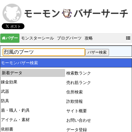
バザー
モンスターシール
ブログパーツ
攻略
モーモンバザー検索
新着データ
検索数ランク
錬金効果
売れ筋ランク
武器
住所検索
防具
詐欺情報
盾・職人・釣具
サイト概要
アイテム・素材
お問い合わせ
依頼書
データ登録