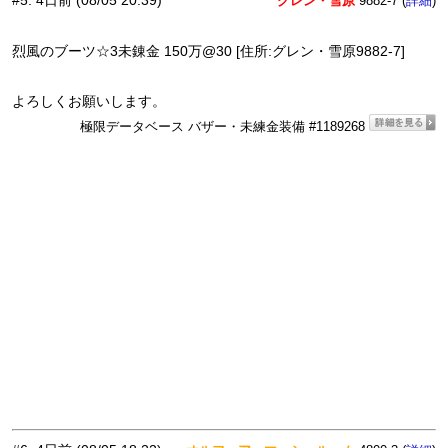
#5
:
4日前
(08/05 20:39)
グレン・雪原
9882-7 (
)
詳細
烈風のブーツ☆3未錬金 150万@30 [住所:グレン・雪原9882-7]
よろしくお願いします。
極限データベース バザー・未練金装備 #1189268