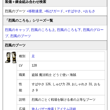
装備
＋錬金
組み合わせ検索
烈風のブーツ
+
移動速度
,
+
転びガード
,
+
すばやさ
,
+
おもさ
「烈風のころも」シリーズ一覧
烈風のキャップ
,
烈風のころも上
,
烈風のころも下
,
烈風のグロー
ブ
,
烈風のブーツ
烈風のブーツ
種別
足
LV
128
職業
盗賊 魔法戦士 どうぐ使い 海賊
性
すばやさ 126, しゅび力 29, おしゃれさ 31, おも
能
さ 9
説明
烈風のごとく戦場を駆ける者の上等なブーツ
広場
旅人バザー検索
|
アイテム詳細