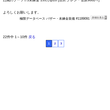
烈風のブーツ☆3未錬金 155万@20 [住所:グレン・雪原9882-7]
よろしくお願いします。
極限データベース バザー・未練金装備 #1189091
22件中 1～10件
戻る
1
2
3