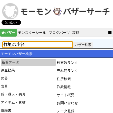
バザー
モンスターシール
ブログパーツ
攻略
モーモンバザー検索
新着データ
検索数ランク
錬金効果
売れ筋ランク
武器
住所検索
防具
詐欺情報
盾・職人・釣具
サイト概要
アイテム・素材
お問い合わせ
依頼書
データ登録