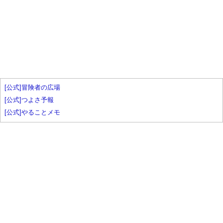
[公式]冒険者の広場
[公式]つよさ予報
[公式]やることメモ