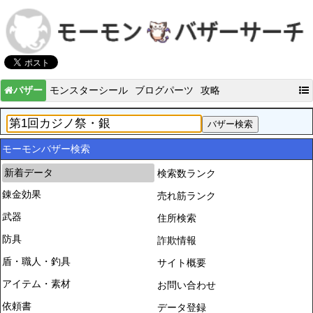
バザー
モンスターシール
ブログパーツ
攻略
モーモンバザー検索
新着データ
検索数ランク
錬金効果
売れ筋ランク
武器
住所検索
防具
詐欺情報
盾・職人・釣具
サイト概要
アイテム・素材
お問い合わせ
依頼書
データ登録