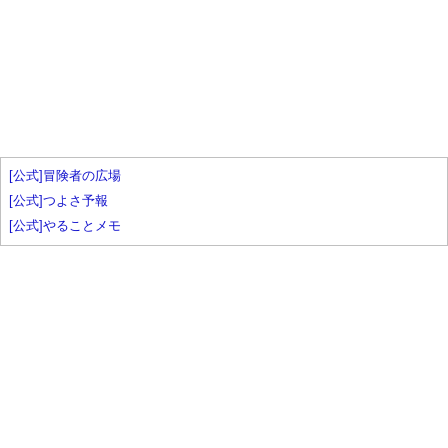
[公式]冒険者の広場
[公式]つよさ予報
[公式]やることメモ