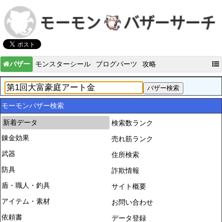
バザー
モンスターシール
ブログパーツ
攻略
モーモンバザー検索
新着データ
検索数ランク
錬金効果
売れ筋ランク
武器
住所検索
防具
詐欺情報
盾・職人・釣具
サイト概要
アイテム・素材
お問い合わせ
依頼書
データ登録