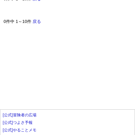
0件中 1～10件
戻る
[公式]冒険者の広場
[公式]つよさ予報
[公式]やることメモ