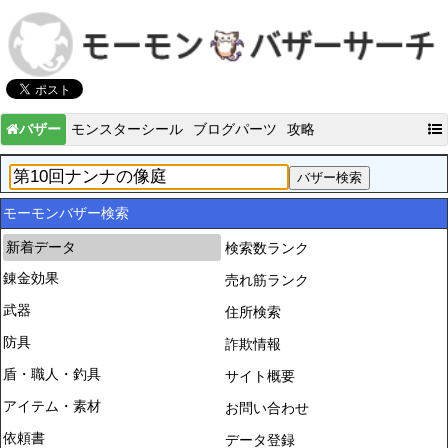
バザー
モンスターシール
ブログパーツ
攻略
モーモンバザー検索
新着データ
検索数ランク
錬金効果
売れ筋ランク
武器
住所検索
防具
詐欺情報
盾・職人・釣具
サイト概要
アイテム・素材
お問い合わせ
依頼書
データ登録