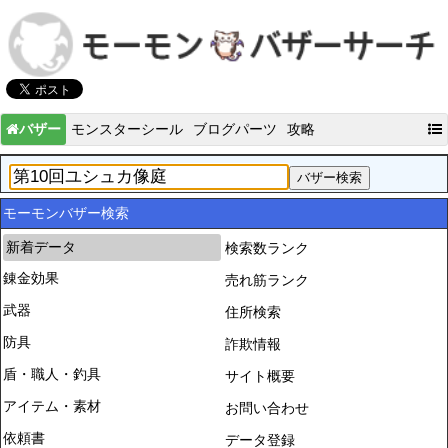
バザー
モンスターシール
ブログパーツ
攻略
モーモンバザー検索
新着データ
検索数ランク
錬金効果
売れ筋ランク
武器
住所検索
防具
詐欺情報
盾・職人・釣具
サイト概要
アイテム・素材
お問い合わせ
依頼書
データ登録