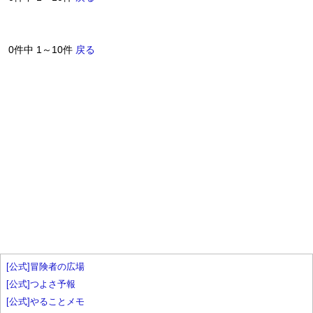
0件中 1～10件
戻る
[公式]冒険者の広場
[公式]つよさ予報
[公式]やることメモ