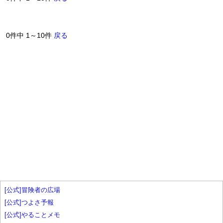
0件中 1～10件
戻る
[公式]冒険者の広場
[公式]つよさ予報
[公式]やることメモ