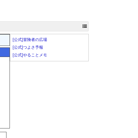
[公式]冒険者の広場
[公式]つよさ予報
[公式]やることメモ