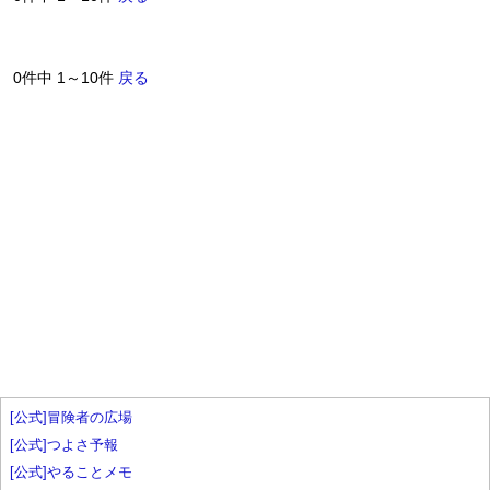
0件中 1～10件
戻る
[公式]冒険者の広場
[公式]つよさ予報
[公式]やることメモ