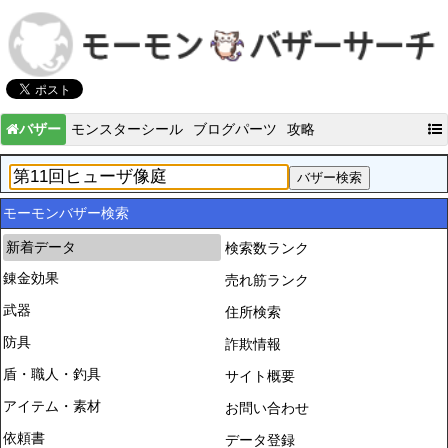
バザー
モンスターシール
ブログパーツ
攻略
モーモンバザー検索
新着データ
検索数ランク
錬金効果
売れ筋ランク
武器
住所検索
防具
詐欺情報
盾・職人・釣具
サイト概要
アイテム・素材
お問い合わせ
依頼書
データ登録