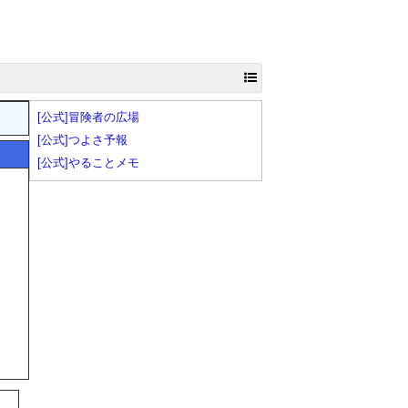
[公式]冒険者の広場
[公式]つよさ予報
[公式]やることメモ