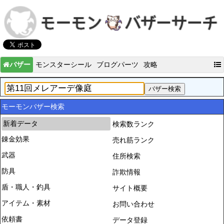
バザー
モンスターシール
ブログパーツ
攻略
モーモンバザー検索
新着データ
検索数ランク
錬金効果
売れ筋ランク
武器
住所検索
防具
詐欺情報
盾・職人・釣具
サイト概要
アイテム・素材
お問い合わせ
依頼書
データ登録