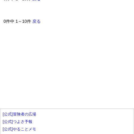
0件中 1～10件
戻る
[公式]冒険者の広場
[公式]つよさ予報
[公式]やることメモ