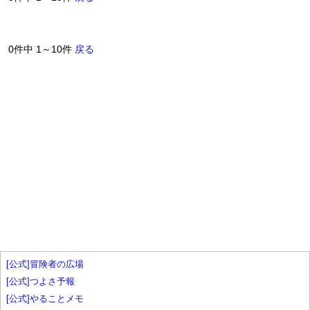
0件中 1～10件
戻る
[公式]冒険者の広場
[公式]つよさ予報
[公式]やることメモ