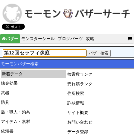
バザー
モンスターシール
ブログパーツ
攻略
モーモンバザー検索
新着データ
検索数ランク
錬金効果
売れ筋ランク
武器
住所検索
防具
詐欺情報
盾・職人・釣具
サイト概要
アイテム・素材
お問い合わせ
依頼書
データ登録