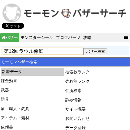
バザー
モンスターシール
ブログパーツ
攻略
モーモンバザー検索
新着データ
検索数ランク
錬金効果
売れ筋ランク
武器
住所検索
防具
詐欺情報
盾・職人・釣具
サイト概要
アイテム・素材
お問い合わせ
依頼書
データ登録