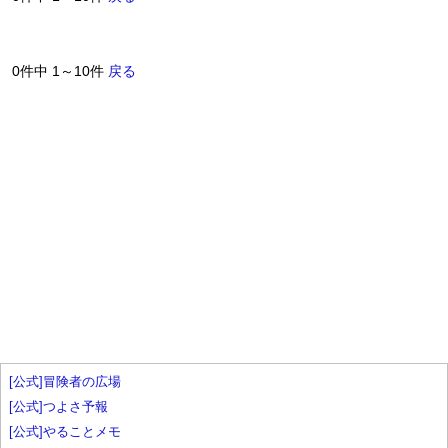
0件中 1～10件
戻る
[公式]冒険者の広場
[公式]つよさ予報
[公式]やることメモ