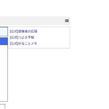
[公式]冒険者の広場
[公式]つよさ予報
[公式]やることメモ