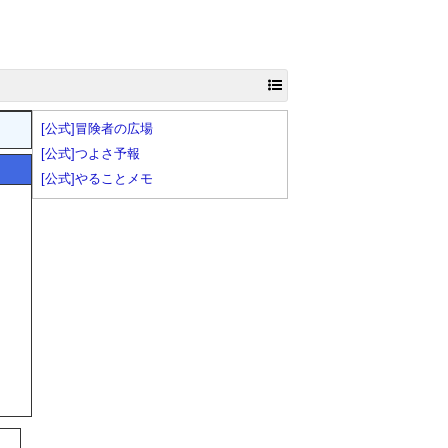
[公式]冒険者の広場
[公式]つよさ予報
[公式]やることメモ