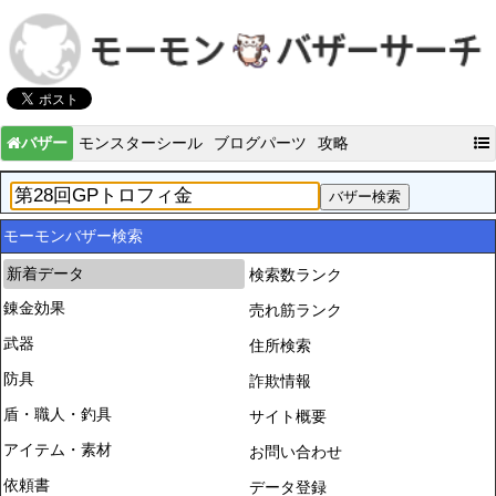
バザー
モンスターシール
ブログパーツ
攻略
モーモンバザー検索
新着データ
検索数ランク
錬金効果
売れ筋ランク
武器
住所検索
防具
詐欺情報
盾・職人・釣具
サイト概要
アイテム・素材
お問い合わせ
依頼書
データ登録