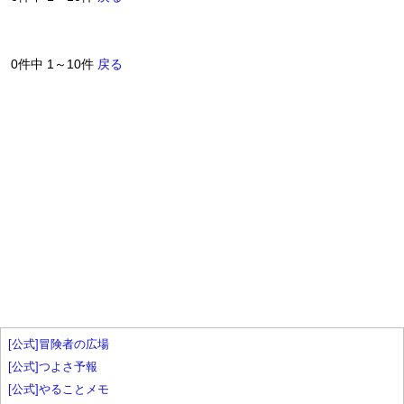
0件中 1～10件
戻る
[公式]冒険者の広場
[公式]つよさ予報
[公式]やることメモ