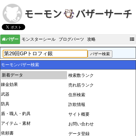
バザー
モンスターシール
ブログパーツ
攻略
モーモンバザー検索
新着データ
検索数ランク
錬金効果
売れ筋ランク
武器
住所検索
防具
詐欺情報
盾・職人・釣具
サイト概要
アイテム・素材
お問い合わせ
依頼書
データ登録