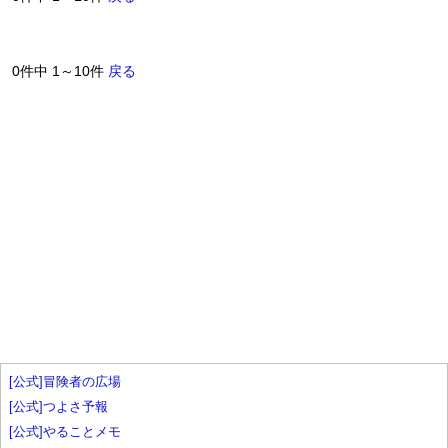
0件中 1～10件
戻る
[公式]冒険者の広場
[公式]つよさ予報
[公式]やることメモ