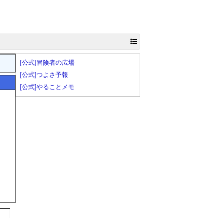
[公式]冒険者の広場
[公式]つよさ予報
[公式]やることメモ