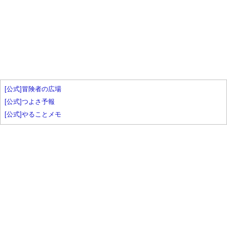
[公式]冒険者の広場
[公式]つよさ予報
[公式]やることメモ