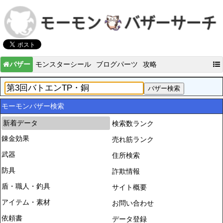
バザー
モンスターシール
ブログパーツ
攻略
モーモンバザー検索
新着データ
検索数ランク
錬金効果
売れ筋ランク
武器
住所検索
防具
詐欺情報
盾・職人・釣具
サイト概要
アイテム・素材
お問い合わせ
依頼書
データ登録